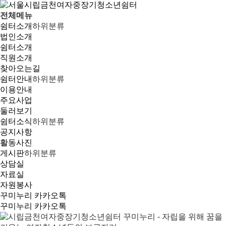
전체메뉴
쉼터소개
하위분류
법인소개
쉼터소개
직원소개
찾아오는길
쉼터안내
하위분류
이용안내
주요사업
둘러보기
쉼터소식
하위분류
공지사항
활동사진
게시판
하위분류
상담실
자료실
자원봉사
꾸미누리 카카오톡
꾸미누리 카카오톡