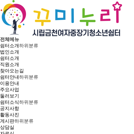
전체메뉴
쉼터소개
하위분류
법인소개
쉼터소개
직원소개
찾아오는길
쉼터안내
하위분류
이용안내
주요사업
둘러보기
쉼터소식
하위분류
공지사항
활동사진
게시판
하위분류
상담실
자료실